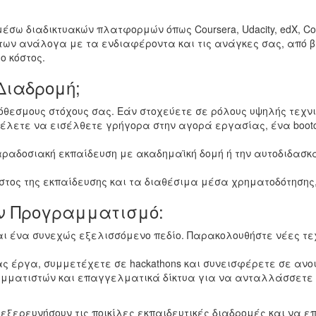
ω διαδικτυακών πλατφορμών όπως Coursera, Udacity, edX, Co
ν ανάλογα με τα ενδιαφέροντα και τις ανάγκες σας, από βα
ο κόστος.
Διαδρομή;
όθεσμους στόχους σας. Εάν στοχεύετε σε ρόλους υψηλής τεχνικ
 θέλετε να εισέλθετε γρήγορα στην αγορά εργασίας, ένα bootc
αραδοσιακή εκπαίδευση με ακαδημαϊκή δομή ή την αυτοδιδασκα
όστος της εκπαίδευσης και τα διαθέσιμα μέσα χρηματοδότησης
ον Προγραμματισμό:
ι ένα συνεχώς εξελισσόμενο πεδίο. Παρακολουθήστε νέες τ
ς έργα, συμμετέχετε σε hackathons και συνεισφέρετε σε ανοιχ
αμματιστών και επαγγελματικά δίκτυα για να ανταλλάσσετε 
ερευνήσουν τις ποικίλες εκπαιδευτικές διαδρομές και να επι