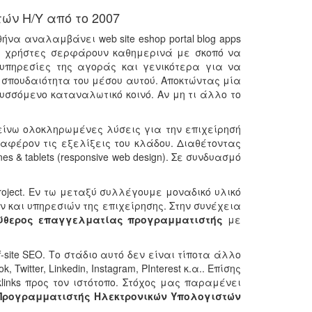
ν Η/Υ από το 2007
α αναλαμβάνει web site eshop portal blog apps
ια χρήστες σερφάρουν καθημερινά με σκοπό να
υπηρεσίες της αγοράς και γενικότερα για να
ν σπουδαιότητα του μέσου αυτού. Αποκτώντας μία
σσόμενο καταναλωτικό κοινό. Αν μη τι άλλο το
είνω ολοκληρωμένες λύσεις για την επιχείρησή
φέρον τις εξελίξεις του κλάδου. Διαθέτοντας
 tablets (responsive web design). Σε συνδυασμό
oject. Εν τω μεταξύ συλλέγουμε μοναδικό υλικό
ν και υπηρεσιών της επιχείρησης. Στην συνέχεια
ύθερος επαγγελματίας προγραμματιστής
με
f-site SEO. Το στάδιο αυτό δεν είναι τίποτα άλλο
itter, Linkedin, Instagram, PInterest κ.α.. Επίσης
cklinks προς τον ιστότοπο. Στόχος μας παραμένει
Προγραμματιστής Ηλεκτρονικών Υπολογιστών