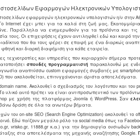
Ιστοσελίδων Εφαρμογών Ηλεκτρονικών Υπολογιστώ
στοσελίδων εφαρμογών ηλεκτρονικών υπολογιστών η/υ στην Αθήν
ο Internet έχει μπει για τα καλά στη ζωή μας. Εκατομμύρ
άνε. Παράλληλα να ενημερωθούν για τα προϊόντα και τις 
σία τους. Οι επιχειρήσεις έχουν αντιληφθεί εδώ και καιρό τη
ιαδίκτυο που θα τους φέρει σε επαφή με ένα διαρκώς αναπτυ
α φθηνή και διαρκή διαφήμιση για κάθε εταιρεία.
ες τεχνοτροπίες και υπηρεσίες που κυριαρχούν σήμερα προτ
ματοποιήσει
σπουδές προγραμματιστή
παρακολουθώ με ενδια
γνωσία αναπτύσσω custom εφαρμογές συμβατές με smartphones &
O) που ακολουθείται, επιτυγχάνονται άριστα αποτελέσματα.
omain name. Ακολουθεί ο σχεδιασμός του λογότυπου και του pr
Το υλικό αυτό πρέπει να είναι αντιπροσωπευτικό των προϊόντω
shop με χρήση της πλατφόρμας Joomla ή WordPress. Σαν
ελε
μβάνω δράση σε όλα τα ανωτέρω βήματα.
του on-site SEO (Search Engine Optimization) ακολουθεί το of
νό. Εδώ παίζουν μεγάλο ρόλο τα social media όπως τα Facebook, Tw
.gr, vrisko.gr, 11888.gr κ.α.) για την δημιουργία ουσιωδών ba
τάταξης στα αποτελέσματα της μηχανής αναζήτησης Google.