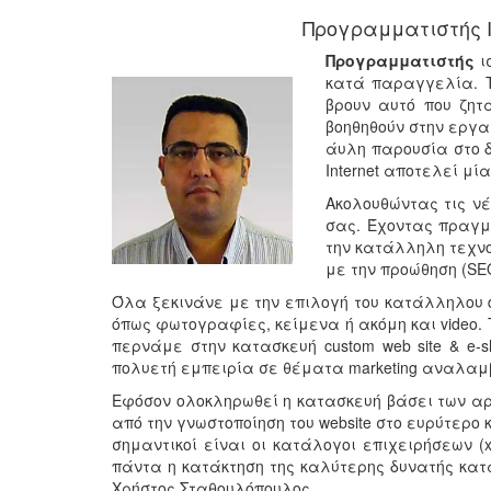
Προγραμματιστής 
Προγραμματιστής
ι
κατά παραγγελία. Τ
βρουν αυτό που ζητ
βοηθηθούν στην εργα
άυλη παρουσία στο δ
Internet αποτελεί μί
Ακολουθώντας τις νέ
σας. Έχοντας πραγ
την κατάλληλη τεχνο
με την προώθηση (SE
Όλα ξεκινάνε με την επιλογή του κατάλληλου d
όπως φωτογραφίες, κείμενα ή ακόμη και video. 
περνάμε στην κατασκευή custom web site & e-
πολυετή εμπειρία σε θέματα marketing αναλα
Εφόσον ολοκληρωθεί η κατασκευή βάσει των αρχών 
από την γνωστοποίηση του website στο ευρύτερο κοι
σημαντικοί είναι οι κατάλογοι επιχειρήσεων (xo
πάντα η κατάκτηση της καλύτερης δυνατής κα
Χρήστος Σταθουλόπουλος.